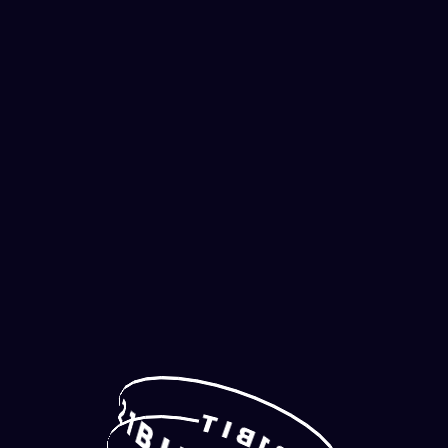
S'INSCRIRE
2
1
T
B
I
B