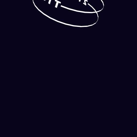
I
1
T
2
S`INSCRIRE
SE CONNECTER
BONUS
RECHERCHER
MENU