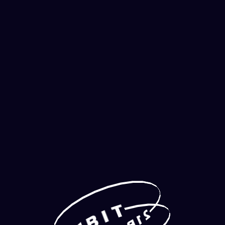
S'INSCRIRE
T
I
2
1