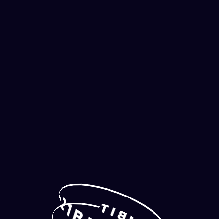
REGISTRER DEG
2
1
T
I
B